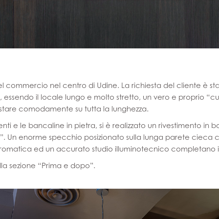
el commercio nel centro di Udine. La richiesta del cliente è sta
ivo, essendo il locale lungo e molto stretto, un vero e proprio “c
ostare comodamente su tutta la lunghezza.
nti e le bancaline in pietra, si è realizzato un rivestimento in b
nt”. Un enorme specchio posizionato sulla lunga parete cieca 
cromatica ed un accurato studio illuminotecnico completano il
lla sezione “Prima e dopo”.