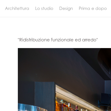
Architettura
Lo studio
Design
Prima e dopo
"Ridistribuzione funzionale ed arredo"