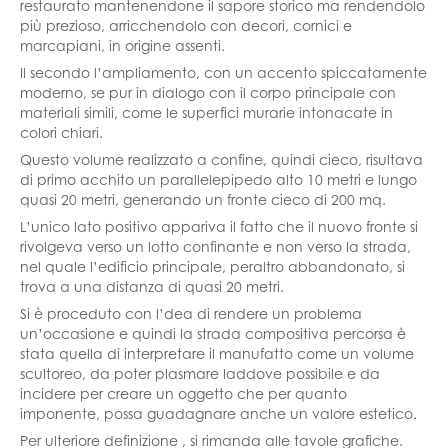
restaurato mantenendone il sapore storico ma rendendolo
più prezioso, arricchendolo con decori, cornici e
marcapiani, in origine assenti.
Il secondo l’ampliamento, con un accento spiccatamente
moderno, se pur in dialogo con il corpo principale con
materiali simili, come le superfici murarie intonacate in
colori chiari.
Questo volume realizzato a confine, quindi cieco, risultava
di primo acchito un parallelepipedo alto 10 metri e lungo
quasi 20 metri, generando un fronte cieco di 200 mq.
L’unico lato positivo appariva il fatto che il nuovo fronte si
rivolgeva verso un lotto confinante e non verso la strada,
nel quale l’edificio principale, peraltro abbandonato, si
trova a una distanza di quasi 20 metri.
Si è proceduto con l’dea di rendere un problema
un’occasione e quindi la strada compositiva percorsa è
stata quella di interpretare il manufatto come un volume
scultoreo, da poter plasmare laddove possibile e da
incidere per creare un oggetto che per quanto
imponente, possa guadagnare anche un valore estetico.
Per ulteriore definizione , si rimanda alle tavole grafiche.